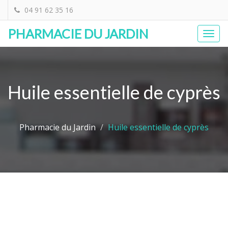
04 91 62 35 16
PHARMACIE DU JARDIN
Togg
navi
Huile essentielle de cyprès
Pharmacie du Jardin
Huile essentielle de cyprès