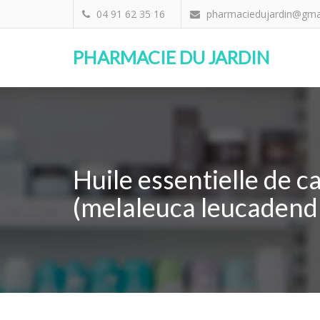
04 91 62 35 16
pharmaciedujardin@gma
PHARMACIE DU JARDIN
Huile essentielle de c
(melaleuca leucadend