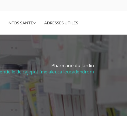
INFOS SANTÉ
ADRESSES UTILES
Pharmacie du Jardin
entielle de cajeput (melaleuca leucadendron)